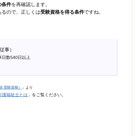
の条件
を再確認します。
あるので、正しくは
受験資格を得る条件
ですね。
に従事）
事日数540日以上
験 受験資格）
」より
介護福祉士とは
」をご覧ください。