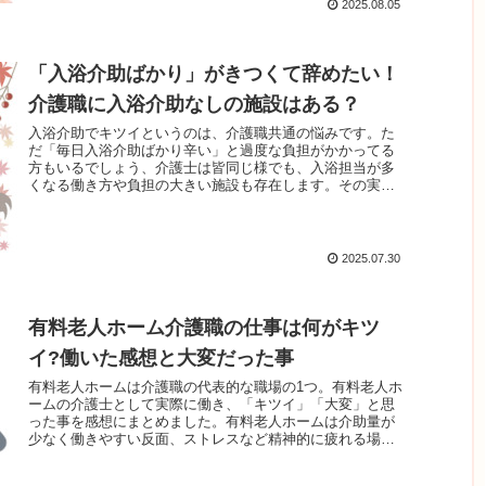
2025.08.05
「入浴介助ばかり」がきつくて辞めたい！
介護職に入浴介助なしの施設はある？
入浴介助でキツイというのは、介護職共通の悩みです。た
だ「毎日入浴介助ばかり辛い」と過度な負担がかかってる
方もいるでしょう、介護士は皆同じ様でも、入浴担当が多
くなる働き方や負担の大きい施設も存在します。その実情
を説明しつつ、「入浴介助無し」や「入浴介助が楽」な職
場・働き方を説明します。
2025.07.30
有料老人ホーム介護職の仕事は何がキツ
イ?働いた感想と大変だった事
有料老人ホームは介護職の代表的な職場の1つ。有料老人ホ
ームの介護士として実際に働き、「キツイ」「大変」と思
った事を感想にまとめました。有料老人ホームは介助量が
少なく働きやすい反面、ストレスなど精神的に疲れる場面
もあります。転職活動の参考として、よかったらご覧くだ
さい。