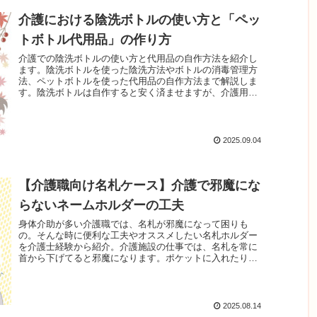
介護における陰洗ボトルの使い方と「ペッ
トボトル代用品」の作り方
介護での陰洗ボトルの使い方と代用品の自作方法を紹介し
ます。陰洗ボトルを使った陰洗方法やボトルの消毒管理方
法、ペットボトルを使った代用品の自作方法まで解説しま
す。陰洗ボトルは自作すると安く済ませますが、介護用の
商品は機能や使い勝手に優れます。オススメ商品も紹介し
てるので、好みのモノをお試しください。
2025.09.04
【介護職向け名札ケース】介護で邪魔にな
らないネームホルダーの工夫
身体介助が多い介護職では、名札が邪魔になって困りも
の。そんな時に便利な工夫やオススメしたい名札ホルダー
を介護士経験から紹介。介護施設の仕事では、名札を常に
首から下げてると邪魔になります。ポケットに入れたり危
なくない場所に装着して対策しましょう。リール付きホル
ダーを選ぶと、利便性も上がりオススメです。
2025.08.14