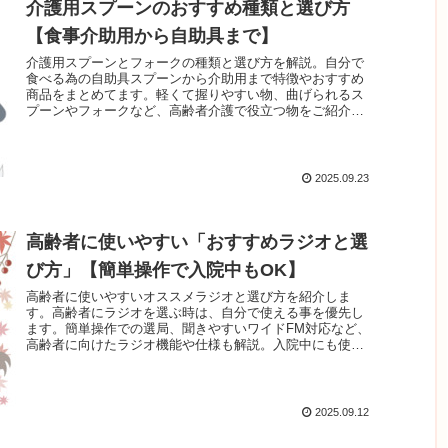
介護用スプーンのおすすめ種類と選び方
【食事介助用から自助具まで】
介護用スプーンとフォークの種類と選び方を解説。自分で
食べる為の自助具スプーンから介助用まで特徴やおすすめ
商品をまとめてます。軽くて握りやすい物、曲げられるス
プーンやフォークなど、高齢者介護で役立つ物をご紹介し
ます。
2025.09.23
高齢者に使いやすい「おすすめラジオと選
び方」【簡単操作で入院中もOK】
高齢者に使いやすいオススメラジオと選び方を紹介しま
す。高齢者にラジオを選ぶ時は、自分で使える事を優先し
ます。簡単操作での選局、聞きやすいワイドFM対応など、
高齢者に向けたラジオ機能や仕様も解説。入院中にも使え
る持ち運びサイズからCDラジカセ、認知症の方も使える商
品まで、幅広くオススメ商品を紹介。
2025.09.12