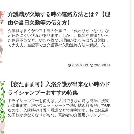
介護職が欠勤する時の連絡方法とは？【理
由や当日欠勤等の伝え方】
介護職は多くがシフト制の仕事で、「代わりがいない」な
ど休みにくい状況があります。しかし、風邪や腰痛といっ
た体調不良など、やむを得ない理由がある時は当日欠勤し
て大丈夫。当記事では介護職の欠勤連絡方法を解説。欠勤
後のフォローを含め、仕事の休み方を確認しましょう。仕
事に行きたくないなど、無断欠勤を悩む状況での動きも解
説します。
2025.08.13
2025.08.14
【寝たまま可】入浴介護が出来ない時のド
ライシャンプーおすすめ特集
ドライシャンプーを使えば、入浴できない時も簡単に洗髪
が出来ます。泡やウェットシートで洗い拭き取るだけでOK
なので、入院時や介護・看護などで便利です。特にお風呂
の回数が少なくなりがちな、高齢者の介護用シャンプーと
してお勧めです。ドライシャンプーの使い方とおすすめ商
品をご紹介します。