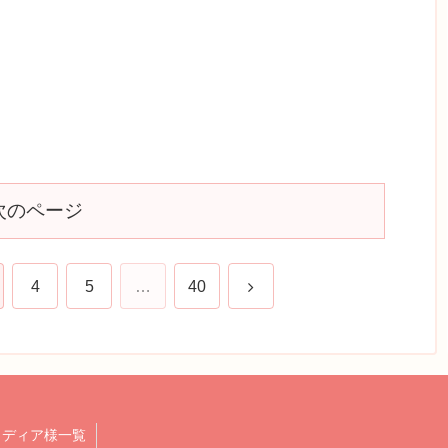
次のページ
次
4
5
…
40
へ
メディア様一覧