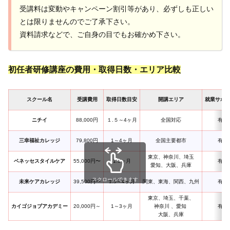
受講料は変動やキャンペーン割引等があり、必ずしも正しい
とは限りませんのでご了承下さい。
資料請求などで、ご自身の目でもお確かめ下さい。
初任者研修講座の費用・取得日数・エリア比較
スクール名
受講費用
取得日数目安
開講エリア
就業サポ
ニチイ
88,000円
１.５～4ヶ月
全国対応
有
三幸福祉カレッジ
79,800円
1～4ヶ月
全国主要都市
有
東京、神奈川、埼玉
ベネッセスタイルケア
55,000円〜
1.5ヶ月
有
愛知、大阪、兵庫
スクロールできます
未来ケアカレッジ
39,500円〜
1.5～4ヶ月
関東、東海、関西、九州
有
東京、埼玉、千葉、
カイゴジョブアカデミー
20,000円～
1～3ヶ月
神奈川 、愛知
有
大阪、兵庫