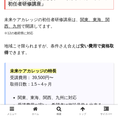
初任者研修講座」
未来ケアカレッジの初任者研修講座は、
関東、東海、関
西、九州
で開講してます。
※12の都府県に対応
地域こそ限られますが、条件さえ合えば
安い費用で資格取
得
できます。
未来ケアカレッジの特長
受講費用： 39,500円〜
取得日数：1.5～4ヶ月
関東、東海、関西、九州に対応
受講費用が安い、希望者は施設見学も出来る
仕事紹介サイトも運営
メニュー
ホーム
検索
トップ
サイドバー