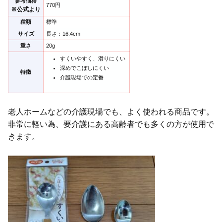
参考価格
770円
※公式より
種類
標準
サイズ
長さ：16.4cm
重さ
20g
すくいやすく、滑りにくい
深めでこぼしにくい
特徴
介護現場での定番
老人ホームなどの介護現場でも、よく使われる商品です。
非常に軽い為、要介護にある高齢者でも多くの方が使用で
きます。