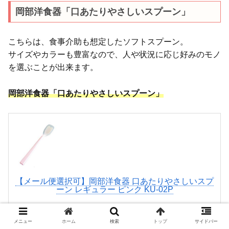
岡部洋食器「口あたりやさしいスプーン」
こちらは、食事介助も想定したソフトスプーン。
サイズやカラーも豊富なので、人や状況に応じ好みのモノ
を選ぶことが出来ます。
岡部洋食器「口あたりやさしいスプーン」
【メール便選択可】岡部洋食器 口あたりやさしいスプ
ーン レギュラー ピンク KU-02P
posted with
カエレバ
あきばおー ヤフーショップ
メニュー
ホーム
検索
トップ
サイドバー