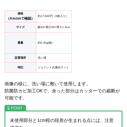
価格
約17,000円（6枚入り）
（Amzonで確認）
サイズ
幅30×奥行30×厚さ1.3cm
重量
約0.3kg(枚)
設置場所
洗い場
特記
ジョイント式連結マット
画像の様に、洗い場に敷いて使用します。
防菌防カビ加工OKで、余った部分はカッターでの裁断が
可能です。
未使用部分と1cm程の段差が生まれる点には、注意