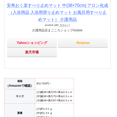
安寿おく楽すべり止めマット 中(38×70cm) アロン化成
（入浴用品 入浴用滑り止めマット お風呂用すべり止
めマット） 介護用品
posted with
カエレバ
介護用品店まごころショップmobile
Yahooショッピング
Amazon
楽天市場
価格
約3,700円～
（Amazonで確認）
[小]幅38×奥行55×厚み0.3ｃｍ
サイズ
[中]幅38×奥行70×厚み0.3ｃｍ
[大]幅38×奥行87×厚み0.3ｃｍ
[小]約1.0ｋｇ
重量
[中]約1.3ｋｇ