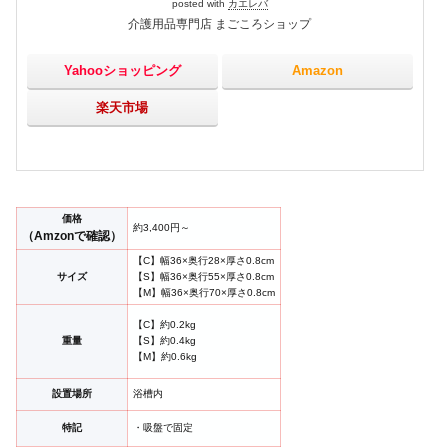
posted with
カエレバ
介護用品専門店 まごころショップ
Yahooショッピング
Amazon
楽天市場
価格
約3,400円～
（Amzonで確認）
【C】幅36×奥行28×厚さ0.8cm
サイズ
【S】幅36×奥行55×厚さ0.8cm
【M】幅36×奥行70×厚さ0.8cm
【C】約0.2kg
重量
【S】約0.4kg
【M】約0.6kg
設置場所
浴槽内
特記
・吸盤で固定