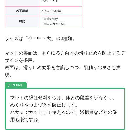
[大]約1.6ｋｇ
設置場所
浴槽内・洗い場
・自重で沈む
特記
・自由にカットOK
サイズは「小・中・大」の3種類。
マットの裏面は、あらゆる方向への滑り止めを防止するデ
ザインを採用。
表面は、滑り止め効果を意識しつつ、肌触りの良さも実
現。
マットの縁は傾斜をつけ、床との段差を少なくし、
めくりやつまづきを防止します。
ハサミでカットして使えるので、浴槽台などとの併
用も楽ですね。