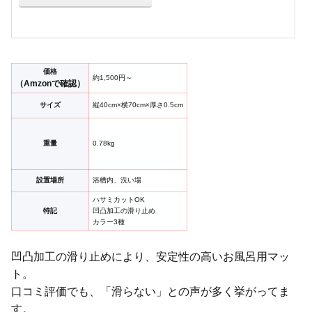
価格
約1,500円～
（Amzonで確認）
サイズ
縦40cm×横70cm×厚さ0.5cm
重量
0.78kg
設置場所
浴槽内、洗い場
ハサミカットOK
特記
凹凸加工の滑り止め
カラー3種
凹凸加工の滑り止めにより、安定性の高いお風呂用マッ
ト。
口コミ評価でも、「滑らない」との声が多く挙がってま
す。