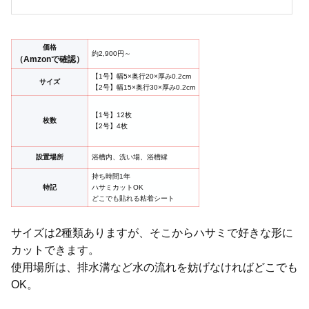
価格
約2,900円～
（Amzonで確認）
【1号】幅5×奥行20×厚み0.2cm
サイズ
【2号】幅15×奥行30×厚み0.2cm
【1号】12枚
枚数
【2号】4枚
設置場所
浴槽内、洗い場、浴槽縁
持ち時間1年
特記
ハサミカットOK
どこでも貼れる粘着シート
サイズは2種類ありますが、そこからハサミで好きな形に
カットできます。
使用場所は、排水溝など水の流れを妨げなければどこでも
OK。