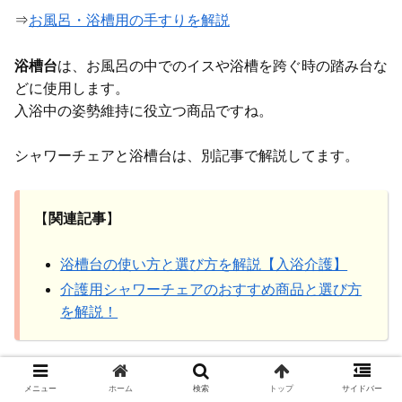
⇒
お風呂・浴槽用の手すりを解説
浴槽台
は、お風呂の中でのイスや浴槽を跨ぐ時の踏み台な
どに使用します。
入浴中の姿勢維持に役立つ商品ですね。
シャワーチェアと浴槽台は、別記事で解説してます。
【
関連記事
】
浴槽台の使い方と選び方を解説【入浴介護】
介護用シャワーチェアのおすすめ商品と選び方
を解説！
まとめ
メニュー
ホーム
検索
トップ
サイドバー