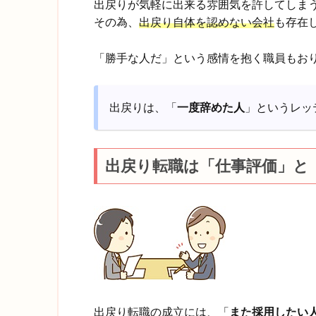
出戻りが気軽に出来る雰囲気を許してしま
その為、
出戻り自体を認めない会社
も存在
「勝手な人だ」という感情を抱く職員もお
出戻りは、「
一度辞めた人
」というレッ
出戻り転職は「仕事評価」と
出戻り転職の成立には、「
また採用したい