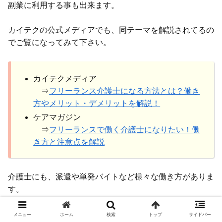
副業に利用する事も出来ます。
カイテクの公式メディアでも、同テーマを解説されてるの
でご覧になってみて下さい。
カイテクメディア
⇒
フリーランス介護士になる方法とは？働き
方やメリット・デメリットを解説！
ケアマガジン
⇒
フリーランスで働く介護士になりたい！働
き方と注意点を解説
介護士にも、派遣や単発バイトなど様々な働き方がありま
す。
上記のアプリも無料で利用できますので、活用してみて下
さい。
メニュー
ホーム
検索
トップ
サイドバー