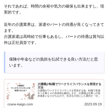
それであれば、時間の余裕や気力の確保も出来ますし、現
実的です。
近年の介護業界は、派遣やパートの待遇が良くなってきて
ます。
介護派遣は高時給で仕事もあるし、パートの待遇は賞与以
外は正社員並です。
保険や年金などの負担を払拭できる良い方法だと思
います。
介護職が転職でワークライフバランスを実現する
方法
介護職がワークライフバランスを実現する為、転職で意識
すべき事とその具体例を解説します。介護職は仕事への負
担過多になりがちなので、生活を大切にした選択が「仕事
と生活の充実」に大切です。介護における「働き方の多様
性」を活かし、雇用形態を柔軟に使い分け、その時の生活
crane-kaigo.com
2023.09.19
スタイルにあった働き方を提案します。