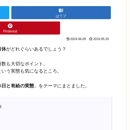
はてブ
Pinterest
2024.06.09
2019.05.20
有休
がどれぐらいあるでしょう？
日数も大切なポイント。
という実態も気になるところ。
休日と有給の実態
」をテーマにまとました。
率