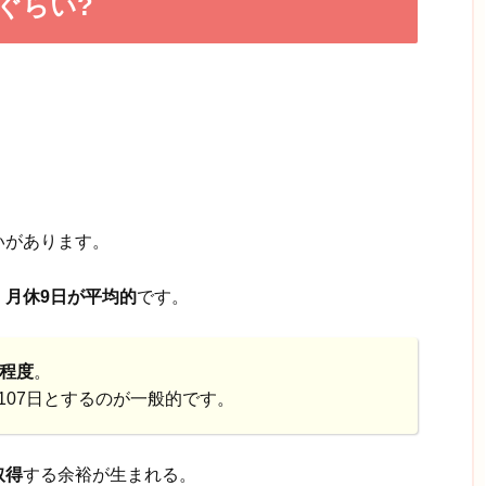
ぐらい?
いがあります。
、
月休9日が平均的
です。
日程度
。
107日とするのが一般的です。
取得
する余裕が生まれる。