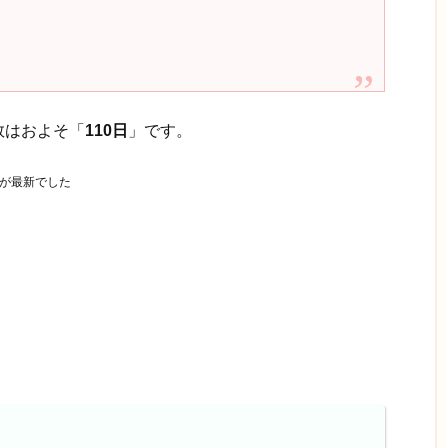
数はおよそ「
110日
」です。
らが最新でした
。