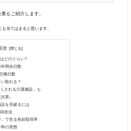
企業もご紹介します。
にも当てはまると思います。
目次
はどのぐらい?
の年間休日数
労働日数
らい取れる？
くされる介護施設」も
数次第」
施設を見破るには
得状況
野」で見る有給取得率
得率の実態