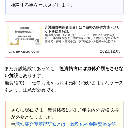
相談する事をオススメします。
介護職員初任者研修とは？資格の取得方法・メリ
ットを総合解説
介護職員初任者研修とは、旧ヘルパー2級に相当する資
格。仕事や家族など介護に関わる方が基礎知識を学ぶ為の
資格で、採用や資格手当、訪問介護への従事が可能等のメ
リットがあります。初任者研修の受講方法、カリキュラム
からお得な取り方まで、「初任者研修の取り方」を詳しく
crane-kaigo.com
2023.12.09
解説します。
また介護施設であっても、
無資格者には身体介護をさせな
い施設
もあります。
無資格では「仕事も覚えられず給料も低いまま」なケース
もあり、注意が必要です。
さらに現在では、無資格者は採用1年以内の資格取得
が必要となりました。
⇒
認知症介護基礎研修とは？義務化や免除資格を解