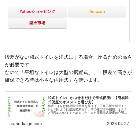
Yahooショッピング
Amazon
楽天市場
段差がない和式トイレを洋式にする場合、座るための高さ
が必要です。
なので「平坦なトイレは大型の据置式」、「段差で高さが
確保できる時は小さな両用式」を使います。
和式トイレにかぶせるだけで洋式便座に【簡易洋
式便座のオススメと選び方】
和式トイレは簡易洋式便座を置けば、工事不要で洋式トイ
レと同じように使用出来ます。その選び方や機能、オスス
メ商品についてまとめました。また簡易洋式便座は介護便
座とも呼ばれ、介護保険を利用しての購入も可能です。か
ぶせるだけで便座種類を変えられ、ネジで固定できる商品
crane-kaigo.com
2026.04.27
もあるので簡単・安心な商品です。