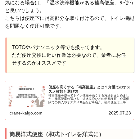
気になる場合は、「温水洗浄機能がある補高便座」を使う
と良いでしょう。
こちらは便座下に補高部分を取り付けるので、トイレ機能
を問題なく使用可能です。
TOTOやパナソニック等でも扱ってます。
ただ便座交換に近い作業は必要なので、業者にお任
せするのがオススメです。
便座を高くする「補高便座」とは？介護でのオス
スメ種類と選び方
補高便座を使ってトイレ便座を高くする方法をまとめまし
た。補高便座の選び方、温水洗浄などの便座種類、介護保
険での購入やオススメ商品などを紹介。補高便座は工事不
要で立ち座りを楽にできるメリットがありますが、ウォシ
ュレットやトイレセンサーが使いにくくなるデメリットも
crane-kaigo.com
2025.07.23
あります。便座交換も視野に入れれば、温水洗浄機能を使
いつつ補高便座を使用する事も可能ですよ。
簡易洋式便座（和式トイレを洋式に）